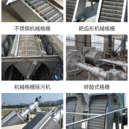
不锈钢机械格栅
耙齿形机械格栅
机械格栅除污机
转鼓式格栅